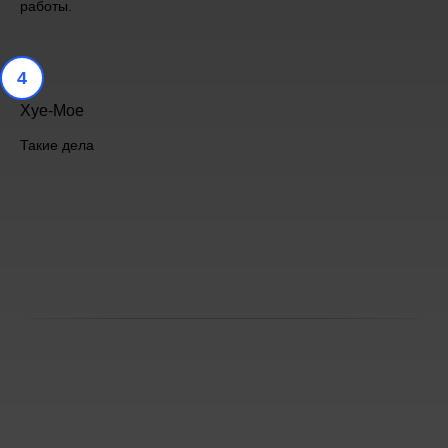
работы.
4
Хуе-Мое
Такие дела