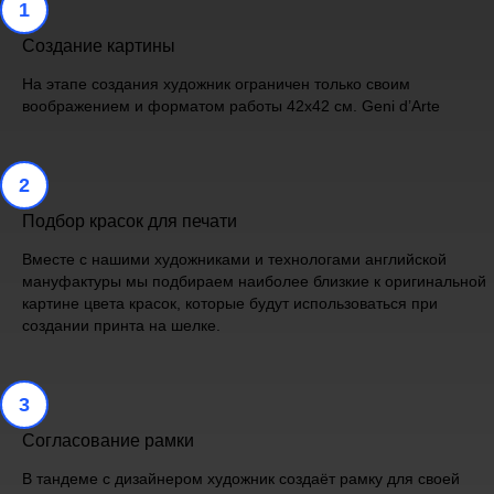
1
Создание картины
На этапе создания художник ограничен только своим
воображением и форматом работы 42х42 см. Geni d’Arte
2
Подбор красок для печати
Вместе с нашими художниками и технологами английской
мануфактуры мы подбираем наиболее близкие к оригинальной
картине цвета красок, которые будут использоваться при
создании принта на шелке.
3
Согласование рамки
В тандеме с дизайнером художник создаёт рамку для своей